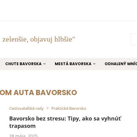
 zelenšie, objavuj hlbšie"
CHUTE BAVORSKA
MESTÁ BAVORSKA
ODHALENÝ MNÍ
JOM AUTA BAVORSKO
Cestovateľské rady
Praktické Bavorsko
Bavorsko bez stresu: Tipy, ako sa vyhnúť
trapasom
28 mája, 2025