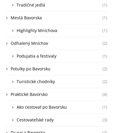
Tradičné jedlá
(1)
Mestá Bavorska
(1)
Highlighty Mníchova
(1)
Odhalený Mníchov
(2)
Podujatia a festivaly
(1)
Potulky po Bavorsku
(2)
Turistické chodníky
(2)
Praktické Bavorsko
(4)
Ako cestovať po Bavorsku
(1)
Cestovateľské rady
(3)
To naj z Bavorska
(2)