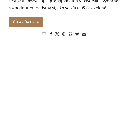
cestovateľovZvažuješ prenájom auta v Bavorsku? Výborné
rozhodnutie! Predstav si, ako sa kľukatíš cez zelené …
ČÍTAJ ĎALEJ