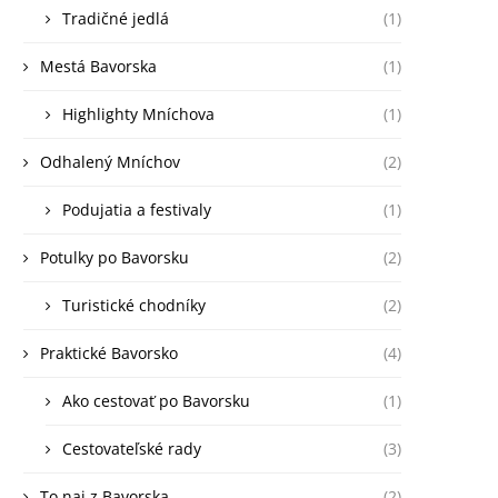
Tradičné jedlá
(1)
Mestá Bavorska
(1)
Highlighty Mníchova
(1)
Odhalený Mníchov
(2)
Podujatia a festivaly
(1)
Potulky po Bavorsku
(2)
Turistické chodníky
(2)
Praktické Bavorsko
(4)
Ako cestovať po Bavorsku
(1)
Cestovateľské rady
(3)
To naj z Bavorska
(2)