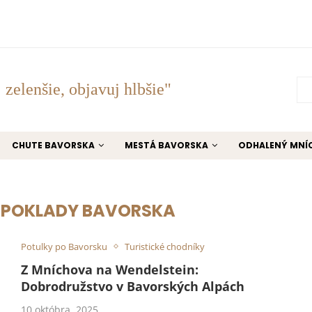
 zelenšie, objavuj hlbšie"
CHUTE BAVORSKA
MESTÁ BAVORSKA
ODHALENÝ MNÍ
 POKLADY BAVORSKA
Potulky po Bavorsku
Turistické chodníky
Z Mníchova na Wendelstein:
Dobrodružstvo v Bavorských Alpách
10 októbra, 2025