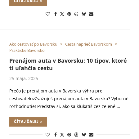
ČÍTAJ ĎALEJ
Ako cestovať po Bavorsku
Cesta naprieč Bavorskom
Praktické Bavorsko
Prenájom auta v Bavorsku: 10 tipov, ktoré
ti uľahčia cestu
25 mája, 2025
Prečo je prenájom auta v Bavorsku výhra pre
cestovateľovZvažuješ prenájom auta v Bavorsku? Výborné
rozhodnutie! Predstav si, ako sa kľukatíš cez zelené …
ČÍTAJ ĎALEJ