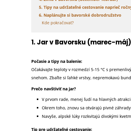
5. Tipy na udržateľné cestovanie naprieč ro
6. Naplánujte si bavorské dobrodružstvo
Kde pokračovať?
1. Jar v Bavorsku (marec-máj
Počasie a tipy na balenie:
Očakávajte teploty v rozmedzí 5-15 °C s premenli
snehom. Zbaľte si ľahké vrstvy, nepremokavú bundu
Prečo navštíviť na jar?
V prvom rade, menej ľudí na hlavných atrak
Okrem toho, znovu sa otvárajú pivné záhrady 
Navyše, alpské lúky rozkvitajú divokými kvet
Tip pre udržateľné cestovanie: