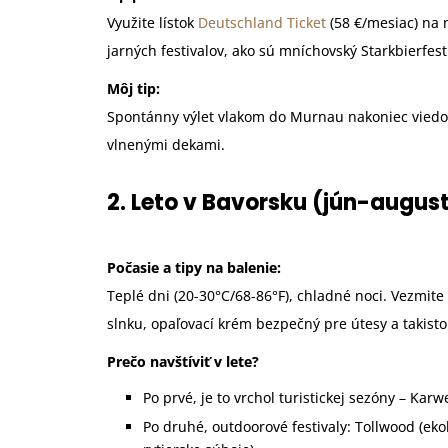
Využite lístok
Deutschland Ticket
(58 €/mesiac) na
jarných festivalov, ako sú mníchovský Starkbierfes
Môj tip:
Spontánny výlet vlakom do Murnau nakoniec viedo
vlnenými dekami.
2. Leto v Bavorsku (jún-augus
Počasie a tipy na balenie:
Teplé dni (20-30°C/68-86°F), chladné noci. Vezmite 
slnku, opaľovací krém bezpečný pre útesy a takist
Prečo navštíviť v lete?
Po prvé, je to vrchol turistickej sezóny – Kar
Po druhé, outdoorové festivaly: Tollwood (eko