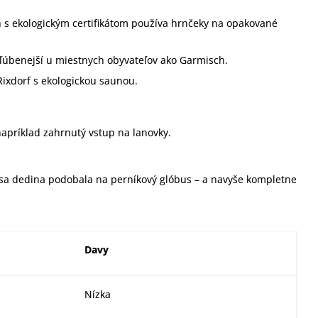
 s ekologickým certifikátom používa hrnčeky na opakované
bľúbenejší u miestnych obyvateľov ako Garmisch.
ixdorf s ekologickou saunou.
napríklad zahrnutý vstup na lanovky.
sa dedina podobala na perníkový glóbus – a navyše kompletne
Davy
Nízka