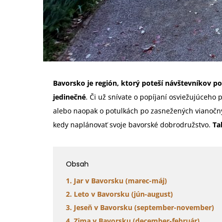
Bavorsko je región, ktorý poteší návštevníkov 
jedinečné
. Či už snívate o popíjaní osviežujúceho 
alebo naopak o potulkách po zasnežených vianočn
kedy naplánovať svoje bavorské dobrodružstvo.
Ta
Obsah
1. Jar v Bavorsku (marec-máj)
2. Leto v Bavorsku (jún-august)
3. Jeseň v Bavorsku (september-november)
4. Zima v Bavorsku (december-február)