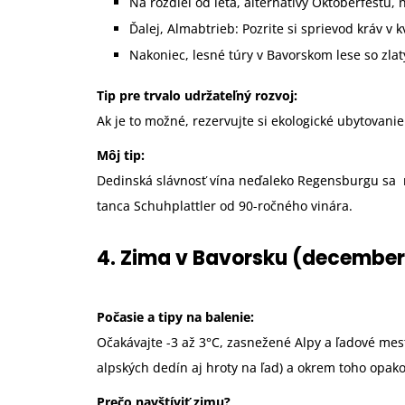
Na rozdiel od leta, alternatívy Oktoberfestu,
Ďalej, Almabtrieb: Pozrite si sprievod kráv v
Nakoniec, lesné túry v Bavorskom lese so zl
Tip pre trvalo udržateľný rozvoj:
Ak je to možné, rezervujte si ekologické ubytovan
Môj tip:
Dedinská slávnosť vína neďaleko Regensburgu sa 
tanca Schuhplattler od 90-ročného vinára.
4. Zima v Bavorsku (december
Počasie a tipy na balenie:
Očakávajte -3 až 3°C, zasnežené Alpy a ľadové me
alpských dedín aj hroty na ľad) a okrem toho opak
Prečo navštíviť zimu?