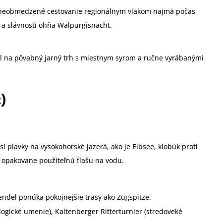
 neobmedzené cestovanie regionálnym vlakom najmä počas
t a slávnosti ohňa Walpurgisnacht.
l na pôvabný jarný trh s miestnym syrom a ručne vyrábanými
t)
si plavky na vysokohorské jazerá, ako je Eibsee, klobúk proti
o opakovane použiteľnú fľašu na vodu.
wendel ponúka pokojnejšie trasy ako Zugspitze.
logické umenie), Kaltenberger Ritterturnier (stredoveké