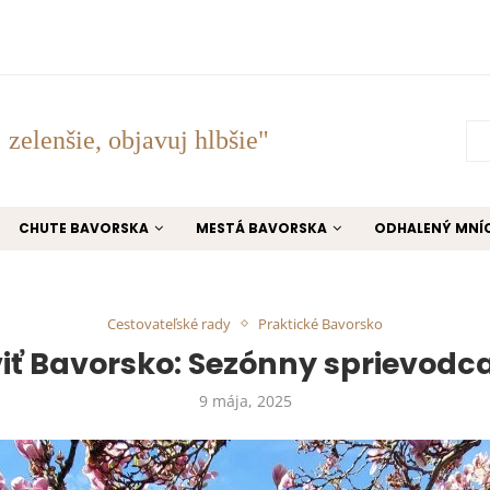
 zelenšie, objavuj hlbšie"
CHUTE BAVORSKA
MESTÁ BAVORSKA
ODHALENÝ MNÍ
Cestovateľské rady
Praktické Bavorsko
iť Bavorsko: Sezónny sprievod
9 mája, 2025