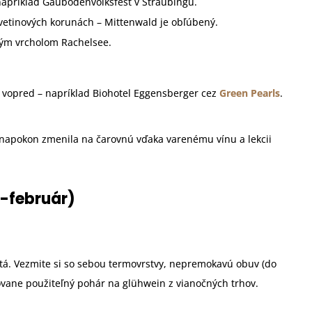
 napríklad Gäubodenvolksfest v Straubingu.
 kvetinových korunách – Mittenwald je obľúbený.
atým vrcholom Rachelsee.
ie vopred – napríklad Biohotel Eggensberger cez
Green Pearls
.
napokon zmenila na čarovnú vďaka varenému vínu a lekcii
-február)
stá. Vezmite si so sebou termovrstvy, nepremokavú obuv (do
ovane použiteľný pohár na glühwein z vianočných trhov.