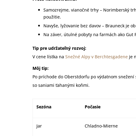
Samozrejme, vianočné trhy – Norimberský trh
použitie.
Navyše, lyžovanie bez davov – Brauneck je o
Na záver, útulné pobyty na farmách ako Gut R
Tip pre udržateľný rozvoj:
V cene lístka na
Snežné Alpy v Berchtesgadene
je 
Môj tip:
Po príchode do Oberstdorfu po výdatnom snežení 
so saniami ťahanými koňmi.
Sezóna
Počasie
Jar
Chladno-Mierne