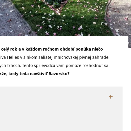
po celý rok a v každom ročnom období ponúka niečo
piva Helles v slnkom zaliatej mníchovskej pivnej záhrade,
ých trhoch, tento sprievodca vám pomôže rozhodnúť sa,
kže, kedy teda navštíviť Bavorsko?