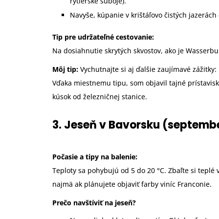
rytierske súboje).
Navyše, kúpanie v krištáľovo čistých jazerác
Tip pre udržateľné cestovanie:
Na dosiahnutie skrytých skvostov, ako je Wasserbur
Môj tip:
Vychutnajte si aj ďalšie zaujímavé zážitky:
Vďaka miestnemu tipu, som objavil tajné prístavisk
kúsok od železničnej stanice.
3. Jeseň v Bavorsku (septem
Počasie a tipy na balenie:
Teploty sa pohybujú od 5 do 20 °C. Zbaľte si tepl
najmä ak plánujete objaviť farby viníc Franconie.
Prečo navštíviť na jeseň?