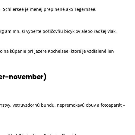
h – Schliersee je menej preplnené ako Tegernsee.
g am Inn, si vyberte požičovňu bicyklov alebo radšej vlak.
o na kúpanie pri jazere Kochelsee, ktoré je vzdialené len
ber-november)
é vrstvy, vetruvzdornú bundu, nepremokavú obuv a fotoaparát –