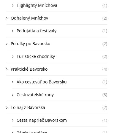
Highlighty Mníchova
(1)
Odhalený Mníchov
(2)
Podujatia a festivaly
(1)
Potulky po Bavorsku
(2)
Turistické chodníky
(2)
Praktické Bavorsko
(4)
Ako cestovať po Bavorsku
(1)
Cestovateľské rady
(3)
To naj z Bavorska
(2)
Cesta naprieč Bavorskom
(1)
Zámky a paláce
(1)