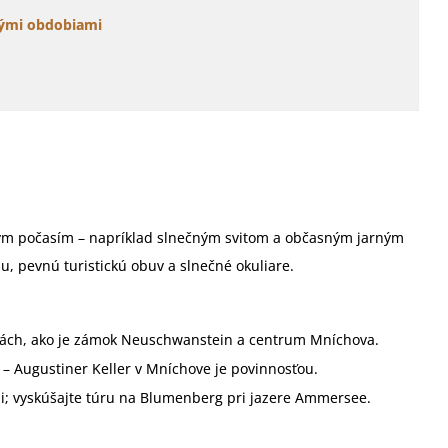
čnými obdobiami
)
vým počasím – napríklad slnečným svitom a občasným jarným
, pevnú turistickú obuv a slnečné okuliare.
ciách, ako je zámok Neuschwanstein a centrum Mníchova.
– Augustiner Keller v Mníchove je povinnosťou.
mi; vyskúšajte túru na Blumenberg pri jazere Ammersee.