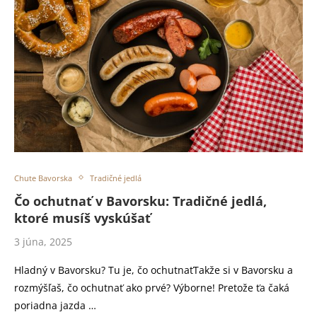
Chute Bavorska
Tradičné jedlá
Čo ochutnať v Bavorsku: Tradičné jedlá,
ktoré musíš vyskúšať
3 júna, 2025
Hladný v Bavorsku? Tu je, čo ochutnaťTakže si v Bavorsku a
rozmýšľaš, čo ochutnať ako prvé? Výborne! Pretože ťa čaká
poriadna jazda …